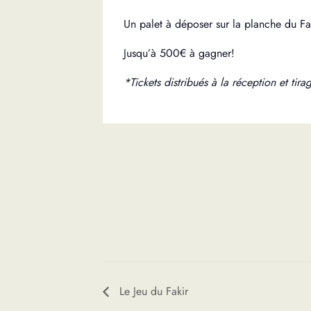
Un palet à déposer sur la planche du Fa
Jusqu’à 500€ à gagner!
*Tickets distribués à la réception et tira
Le Jeu du Fakir