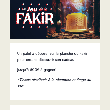
Un palet à déposer sur la planche du Fakir
pour ensuite découvrir son cadeau !
Jusqu’à 500€ à gagner!
*Tickets distribués à la réception et tirage au
sort