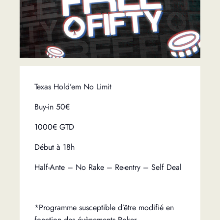
Texas Hold’em No Limit
Buy-in 50€
1000€ GTD
Début à 18h
Half-Ante – No Rake – Re-entry – Self Deal
*Programme susceptible d’être modifié en
fonction des évènements Poker