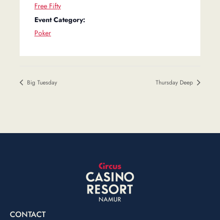
Free Fifty
Event Category:
Poker
Big Tuesday
Thursday Deep
CONTACT