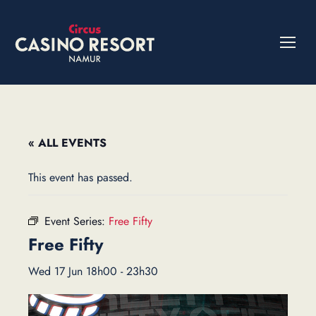
« ALL EVENTS
This event has passed.
Event Series:
Free Fifty
Free Fifty
Wed 17 Jun 18h00
-
23h30