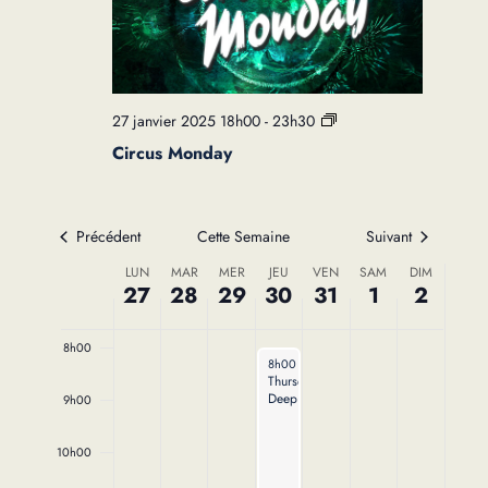
27,
28,
29,
30,
31,
1,
2,
this
this
2h00
2025
2025
2025
2025
2025
2025
2025
day.
day.
3h00
27 janvier 2025 18h00
-
23h30
4h00
Circus Monday
5h00
Précédent
Cette Semaine
Suivant
6h00
Semaine
LUN
MAR
MER
JEU
VEN
SAM
DIM
27
28
29
30
31
1
2
7h00
du
Évènements
8h00
January 30, 2025
8h00
-
17h00
Thursday
Deep
9h00
10h00