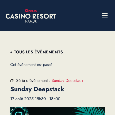
« TOUS LES ÉVÈNEMENTS
Cet évènement est passé.
Série d'événement :
Sunday Deepstack
Sunday Deepstack
17 août 2025 15h30
-
18h00