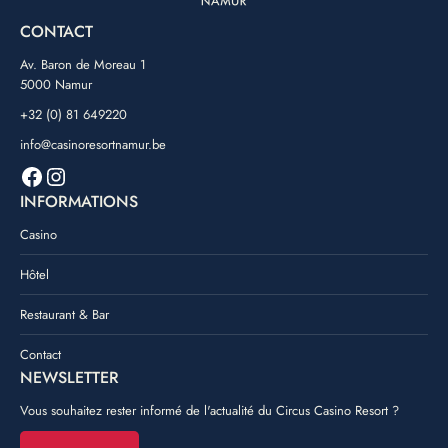
CONTACT
Av. Baron de Moreau 1
5000 Namur
+32 (0) 81 649220
info@casinoresortnamur.be
Facebook
Instagram
INFORMATIONS
Casino
Hôtel
Restaurant & Bar
Contact
NEWSLETTER
Vous souhaitez rester informé de l'actualité du Circus Casino Resort ?