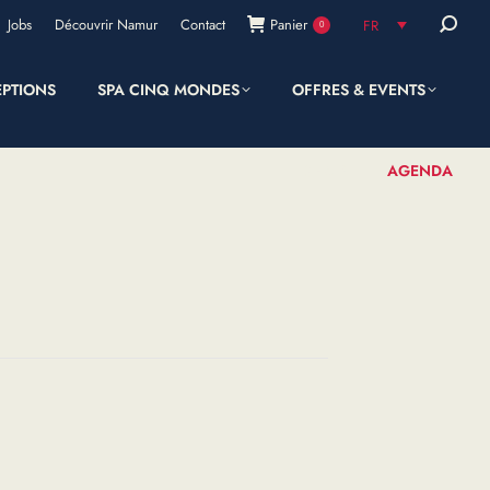
Recherc
Jobs
Découvrir Namur
Contact
Panier
FR
0
:
EPTIONS
SPA CINQ MONDES
OFFRES & EVENTS
SHOP
AGENDA