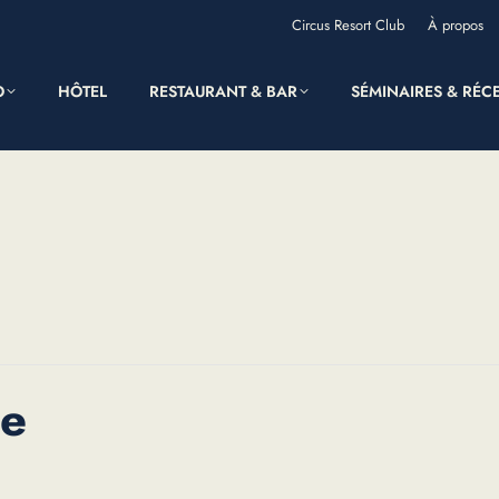
Circus Resort Club
À propos
O
HÔTEL
RESTAURANT & BAR
SÉMINAIRES & RÉC
ue