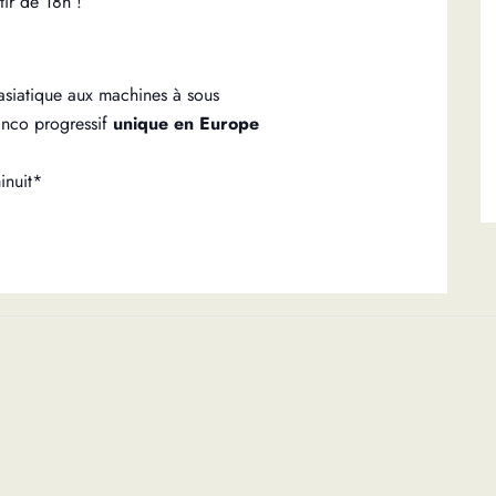
ir de 18h !
asiatique aux machines à sous
nco progressif
unique en Europe
inuit*