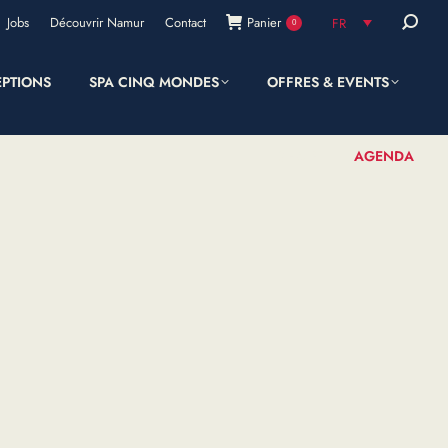
Recherc
Jobs
Découvrir Namur
Contact
Panier
FR
0
:
EPTIONS
SPA CINQ MONDES
OFFRES & EVENTS
SHOP
AGENDA