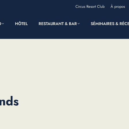
Circus Resort Club
À propos
O
HÔTEL
RESTAURANT & BAR
SÉMINAIRES & RÉC
nds