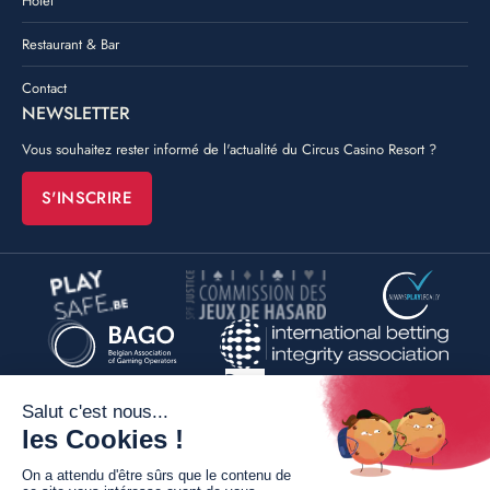
Hôtel
Restaurant & Bar
Contact
NEWSLETTER
Vous souhaitez rester informé de l'actualité du Circus Casino Resort ?
S'INSCRIRE
©
Poush