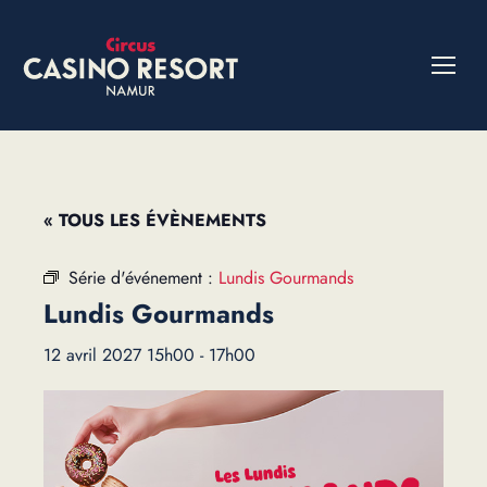
« TOUS LES ÉVÈNEMENTS
Série d'événement :
Lundis Gourmands
Lundis Gourmands
12 avril 2027 15h00
-
17h00