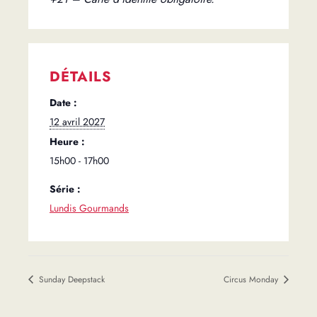
DÉTAILS
Date :
12 avril 2027
Heure :
15h00 - 17h00
Série :
Lundis Gourmands
Sunday Deepstack
Circus Monday