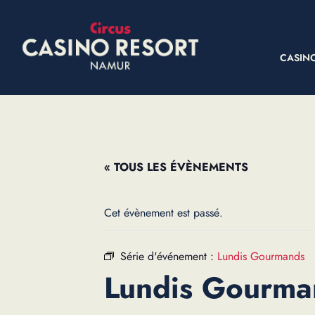
CASIN
« TOUS LES ÉVÈNEMENTS
Cet évènement est passé.
Série d'événement :
Lundis Gourmands
Lundis Gourma