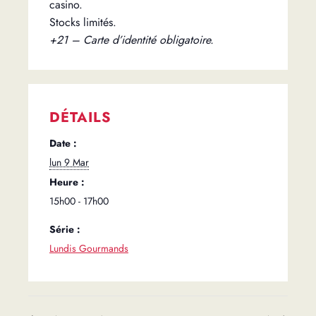
casino.
Stocks limités.
+21 – Carte d’identité obligatoire.
DÉTAILS
Date :
lun 9 Mar
Heure :
15h00 - 17h00
Série :
Lundis Gourmands