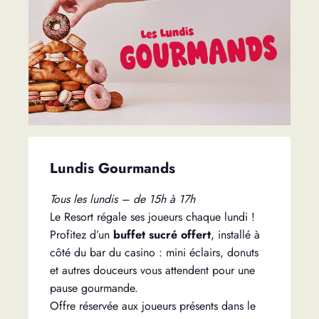
Lundis Gourmands
Tous les lundis – de 15h à 17h
Le Resort régale ses joueurs chaque lundi !
Profitez d’un
buffet sucré offert
, installé à
côté du bar du casino : mini éclairs, donuts
et autres douceurs vous attendent pour une
pause gourmande.
Offre réservée aux joueurs présents dans le