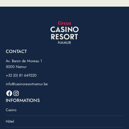
CONTACT
Av. Baron de Moreau 1
5000 Namur
+32 (0) 81 649220
info@casinoresortnamur.be
Facebook
Instagram
INFORMATIONS
Casino
Hôtel