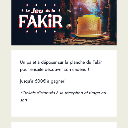
Un palet à déposer sur la planche du Fakir
pour ensuite découvrir son cadeau !
Jusqu’à 500€ à gagner!
*Tickets distribués à la réception et tirage au
sort