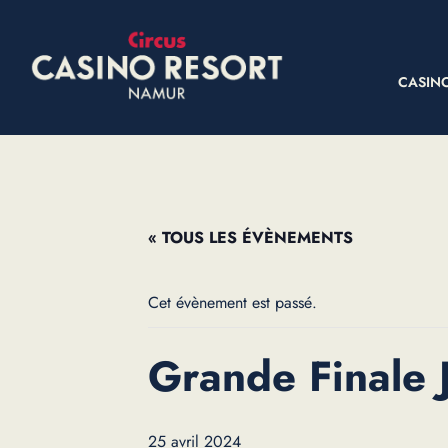
CASIN
« TOUS LES ÉVÈNEMENTS
Cet évènement est passé.
Grande Finale 
25 avril 2024