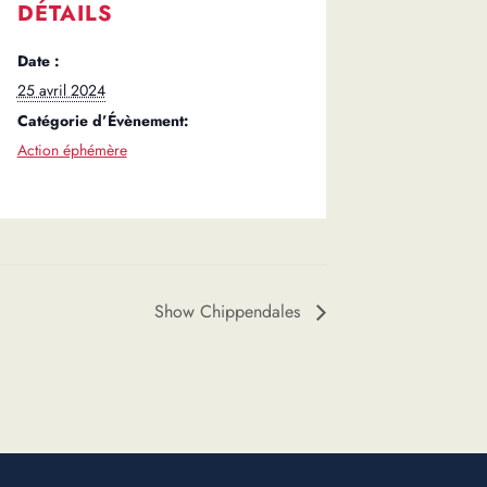
DÉTAILS
Date :
25 avril 2024
Catégorie d’Évènement:
Action éphémère
Show Chippendales