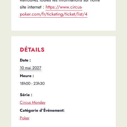
site internet :
https://www.circus-
poker.com/fr/ticketing/ticket/list/4
DÉTAILS
Date :
10 mai 2027
Heure :
18h00 - 23h30
Série :
Circus Monday
Catégorie d’Évènement:
Poker