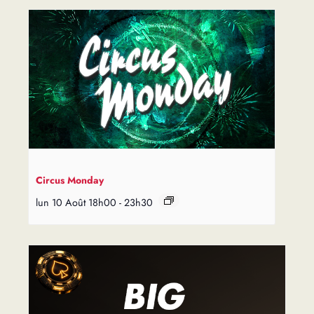
Circus Monday
lun 10 Août 18h00
-
23h30