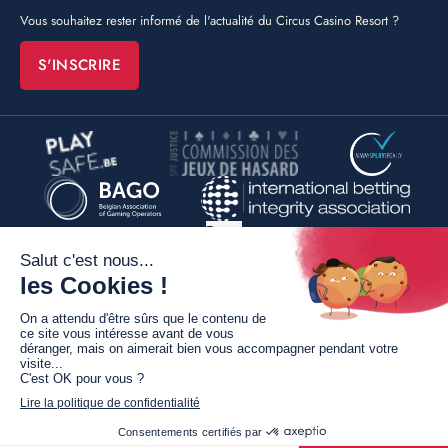
Vous souhaitez rester informé de l'actualité du Circus Casino Resort ?
S'INSCRIRE
©
Poush
By
Conditions générales de vente
Mentions légales
Privacy policy du site
Privacy policy du casino
ROI du casino