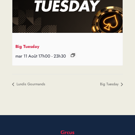
Big Tuesday
mar 11 Août 17h00
-
23h30
Lundis Gourmands
Big Tuesday