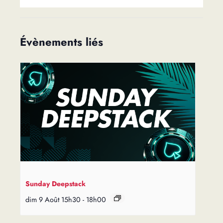
Évènements liés
Sunday Deepstack
dim 9 Août 15h30
-
18h00