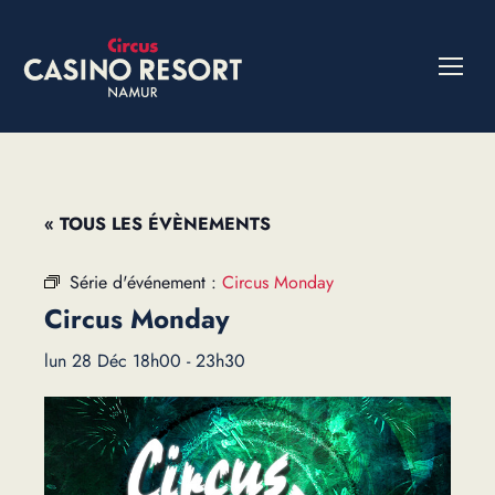
« TOUS LES ÉVÈNEMENTS
Série d'événement :
Circus Monday
Circus Monday
lun 28 Déc 18h00
-
23h30