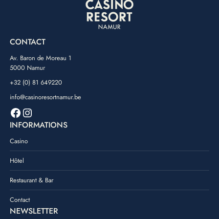
CONTACT
Av. Baron de Moreau 1
5000 Namur
+32 (0) 81 649220
info@casinoresortnamur.be
Facebook
Instagram
INFORMATIONS
Casino
Hôtel
Restaurant & Bar
Contact
NEWSLETTER