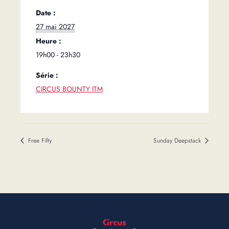
Date :
27 mai 2027
Heure :
19h00 - 23h30
Série :
CIRCUS BOUNTY ITM
Free Fifty
Sunday Deepstack