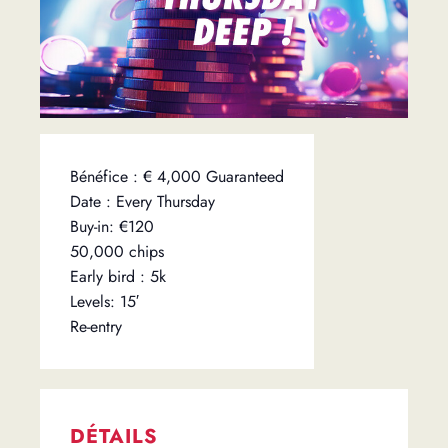
Bénéfice : € 4,000 Guaranteed
Date : Every Thursday
Buy-in: €120
50,000 chips
Early bird : 5k
Levels: 15′
Re-entry
DÉTAILS