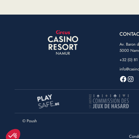
CONTAC
Av. Baron 
5000 Nam
+32 (0) 81
info@casin
Faceb
Ins
©
Poush
Condi