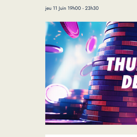
jeu 11 Juin 19h00
-
23h30