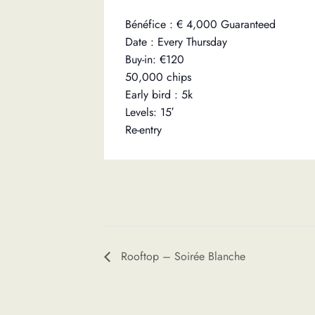
Bénéfice : € 4,000 Guaranteed
Date : Every Thursday
Buy-in: €120
50,000 chips
Early bird : 5k
Levels: 15′
Re-entry
Rooftop – Soirée Blanche