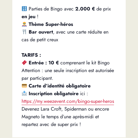
Parties de Bingo avec
2.000 €
de prix
en jeu
!
Thème Super-héros
Bar ouvert
, avec une carte réduite en
cas de petit creux
TARIFS :
Entrée : 10 €
comprenant le kit Bingo
Attention : une seule inscription est autorisée
par participant.
Carte d’identité obligatoire
Inscription obligatoire
ici :
https://my.weezevent.com/bingo-super-heros
Devenez Lara Croft, Spiderman ou encore
Magneto le temps d’une après-midi et
repartez avec de super prix !