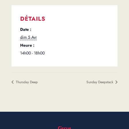
DÉTAILS
Date :
dim 5 Avr
Heure :
14h00 - 18h00
Thursday Deep
Sunday Deepstack