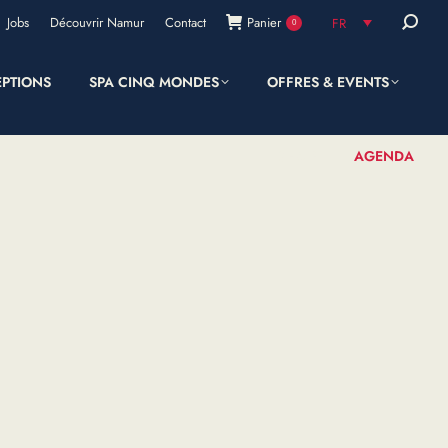
Recherc
Jobs
Découvrir Namur
Contact
Panier
FR
0
:
EPTIONS
SPA CINQ MONDES
OFFRES & EVENTS
SHOP
AGENDA