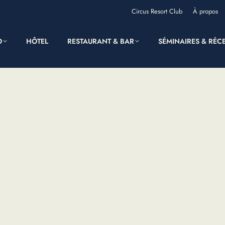
Circus Resort Club
À propos
O
HÔTEL
RESTAURANT & BAR
SÉMINAIRES & RÉC