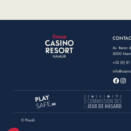
CONTAC
Av. Baron 
5000 Nam
+32 (0) 81
info@casin
Faceb
Ins
©
Poush