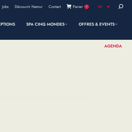
Recherc
Jobs
Découvrir Namur
Contact
Panier
FR
0
:
EPTIONS
SPA CINQ MONDES
OFFRES & EVENTS
SHOP
AGENDA