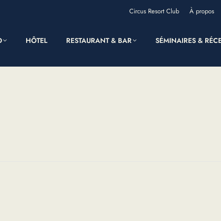
Circus Resort Club
À propos
O
HÔTEL
RESTAURANT & BAR
SÉMINAIRES & RÉC