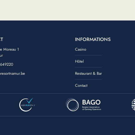
T
INFORMATIONS
de Moreau 1
Casino
ur
Hôtel
 649220
oresortnamur.be
Restaurant & Bar
ook
tagram
Contact